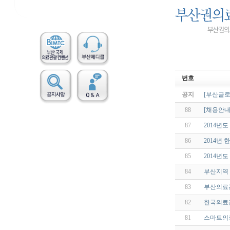
번호
공지
[부산글로
88
[채용안내
87
2014년
86
2014년
85
2014년
84
부산지역 
83
부산의료
82
한국의료관
81
스마트의