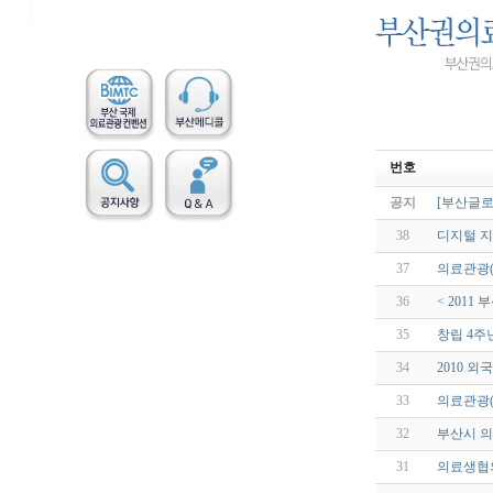
번호
공지
[부산글로
38
디지털 지
37
의료관광(
36
< 2011
35
창립 4주
34
2010 
33
의료관광(
32
부산시 의
31
의료생협의