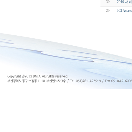
30
2010 
29
JCI Accr