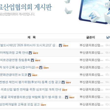
제 목
글쓴이
날
벌도시재단] '2026 유라시아 도시외교단' 상…
부산권의료산업…
04-
 마케팅과정 교육 안내
부산권의료산업…
06-
방의료관광연맹 창립총회
부산권의료산업…
05-
자 보수교육 실시(접수마감)
부산권의료산업…
05-
(4)
한국문화관광대전 in 도쿄
부산권의료산업…
05-
벤션 제안서 평가위원(후보자) 등록 신청 공고
부산권의료산업…
04-
부산 의료산업 발전 전략을 위한 심포지엄 개최 안내
부산권의료산업…
04-
부산권의료산업…
한국-몽골 국제병원의료산업 박람회 참가 병‧의원 모…
03-
성인력개발원 교육생 모집 공고
부산권의료산업…
03-