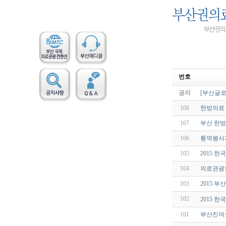
번호
공지
[부산글로
108
한방의료
107
부산 한
106
통역봉사
105
2015 
104
의료관광컨
103
2015 
102
2015 
101
부산진여