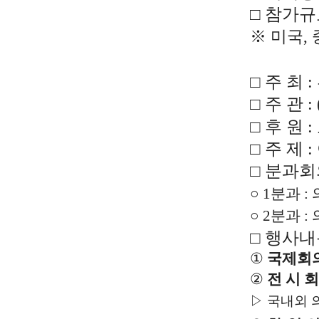
□
참가규
※ 미국, 
□
주 최 
□
주 관 
□ 후 원
□
주 제 
□
분과회
○ 1분과 
○ 2분과 
□ 행사
①
국제회
②
전 시 회
▷ 국내외 