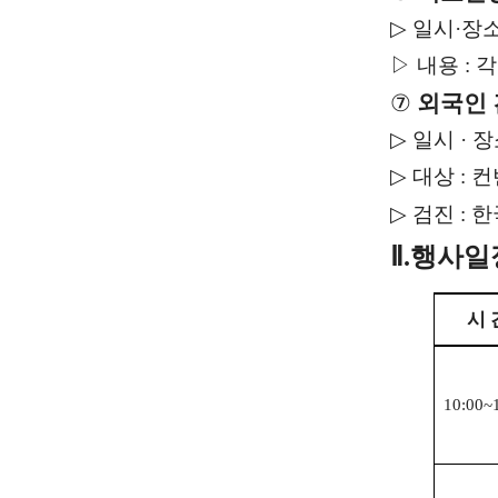
▷
일시·장소 :
▷ 내용 :
⑦
외국인
▷
일시 · 장소 
▷
대상 : 
▷
검진 :
Ⅱ.
행사일
시 
10:00~