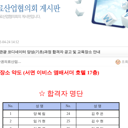
-04-24 14:12
의료관광 코디네이터 양성(기초)과정 합격자 공고 및 교육장소 안내
산권의료산업…
조회 
장소 약도 (서면 이비스 앰배서더 호텔 17층)
☆ 합격자 명단
No.
성 명
No.
성 명
1
양 혜 림
24
김 주 은
2
임 가 현
25
김 수 현