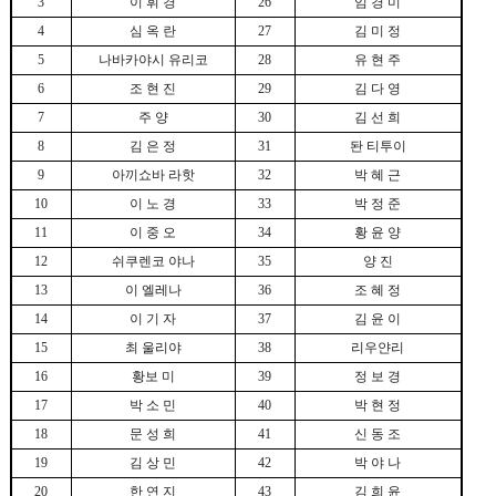
3
이 휘 경
26
임 경 미
4
심 옥 란
27
김 미 정
5
나바카야시 유리코
28
유 현 주
6
조 현 진
29
김 다 영
7
주 양
30
김 선 희
8
김 은 정
31
돤 티투이
9
아끼쇼바 라핫
32
박 혜 근
10
이 노 경
33
박 정 준
11
이 중 오
34
황 윤 양
12
쉬쿠렌코 야나
35
양 진
13
이 엘레나
36
조 혜 정
14
이 기 자
37
김 윤 이
15
최 울리야
38
리우얀리
16
황보 미
39
정 보 경
17
박 소 민
40
박 현 정
18
문 성 희
41
신 동 조
19
김 상 민
42
박 야 나
20
한 연 지
43
김 희 윤