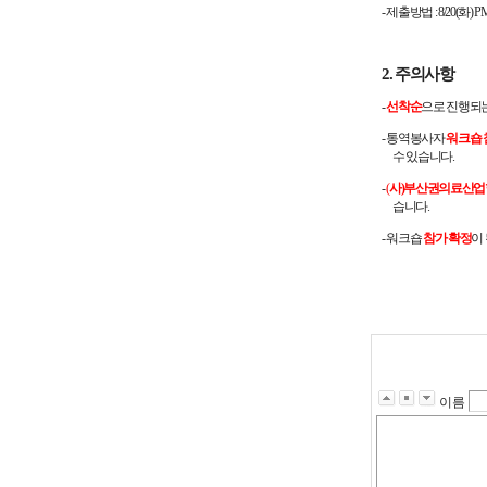
-
제출방법
: 8/20(
화
) P
2.
주의사항
-
선착순
으로 진행되
-
통역봉사자
워크숍 
수 있습니다
.
-
(
사
)
부산권의료산업협
습니다
.
-
워크숍
참가 확정
이
이름