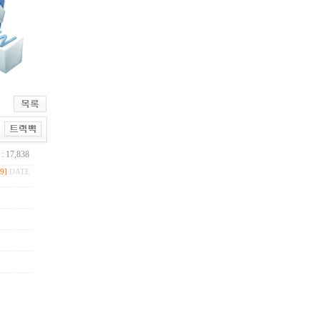
 17,838
[9]
DATE