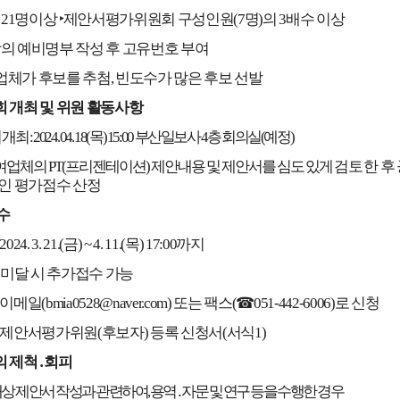
: 21
명이상
‣
제안서평가위원회 구성인원
(7
명
)
의
3
배수 이상
의 예비명부 작성 후 고유번호 부여
업체가 후보를 추첨
,
빈도수가 많은 후보 선발
 개최 및 위원 활동사항
 개최
: 2024. 04. 18(
목
) 15:00
부산일보사
4
층 회의실
(
예정
)
참여업체의
PT(
프리젠테이션
)
제안내용 및 제안서를 심도 있게
검토한
후
인 평가점수 산정
수
 2024. 3. 21.(
금
) ~ 4. 11.(
목
) 17:00
까지
미달 시 추가접수 가능
이메일
(bmia0528@naver.com)
또는 팩스
(
☎
051-442-6006)
로 신청
제안서평가위원
(
후보자
)
등록 신청서
(
서식
1)
 제척
․
회피
상 제안서 작성과 관련하여
,
용역
․
자문 및 연구 등을 수행한 경우