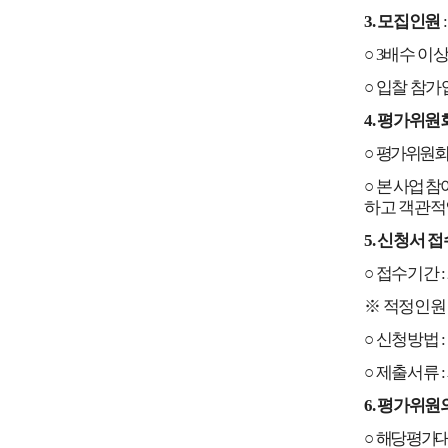
3.
모집인원
○
3
배수 이상
○
입찰 참가
4.
평가위원회
○
평가위원회
○
본 사업 
하고 객관적
5.
신청서 접
○
접수기간
:
※
적정인원 
○
신청방법
:
○
제출서류
:
6.
평가위원의
○
해당 평가대