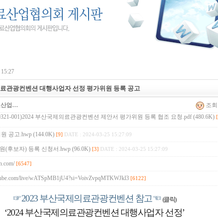
15:27
의료관광컨벤션 대행사업자 선정 평가위원 등록 공고
료산업…
조회 :
024-0321-001)2024 부산국제의료관광컨벤션 제안서 평가위원 등록 협조 요청.pdf (480.6K)
 공고.hwp (144.0K)
[9]
DATE : 2024-03-25 15:27:09
(후보자) 등록 신청서.hwp (96.0K)
[3]
DATE : 2024-03-25 15:27:09
an.com/
[6547]
utube.com/live/wATSpMB1jU4?si=VoivZvpqMTKWJkl3
[6122]
☞2023 부산국제의료관광컨벤션 참고☜
(클릭)
‘2024
부산국제의료관광컨벤션 대행사업자 선정
’