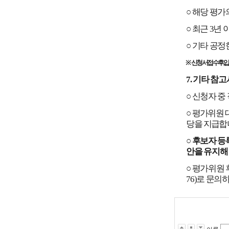
○
해당 평가
○
최근
3
년 
○
기타 공정
※
신청서 접수 후
입
7.
기타 참고
○
신청자 중
○
평가위원 
당을 지급합
○
후보자 등
안을 유지해
○
평가위원 
76)
로 문의