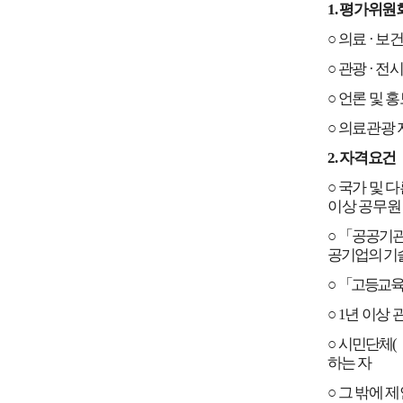
1.
평가위원회
○
의료
·
보건
○
관광
·
전
○
언론 및 홍
○
의료관광 
2.
자격요건
○
국가 및 
이상 공무원
○
「
공공기관
공기업의 기
○
「
고등교
○
1
년 이상 
○
시민단체
(
하는 자
○
그 밖에 