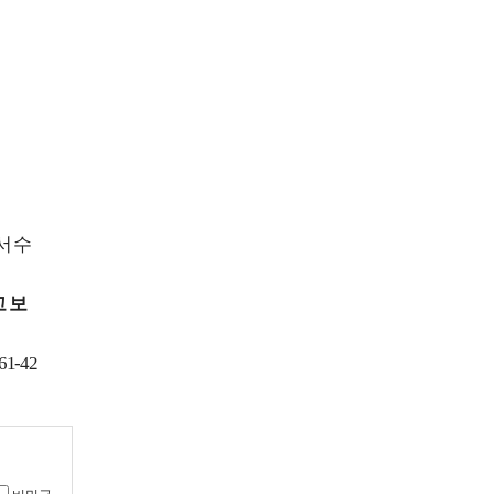
서 수
 보
61-42