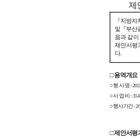
제
『
지방자치
및
『
부산
음과
같이
제안서평
다
.
□
용역개요
○
행 사 명
: 20
○
사 업 비
: 31
○
행사기간
: 2
□
제안서평가